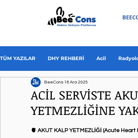
BEEC
BEE AKA
TÜM YAZILAR
DHY REHBERİ
Acil
Radyolo
BeeCons
18 Ara 2025
Aile Hekimliği
Spot Bilgi
ACİL SERVİSTE AK
YETMEZLİĞİNE YA
🫀 AKUT KALP YETMEZLİĞİ (Acute Heart F