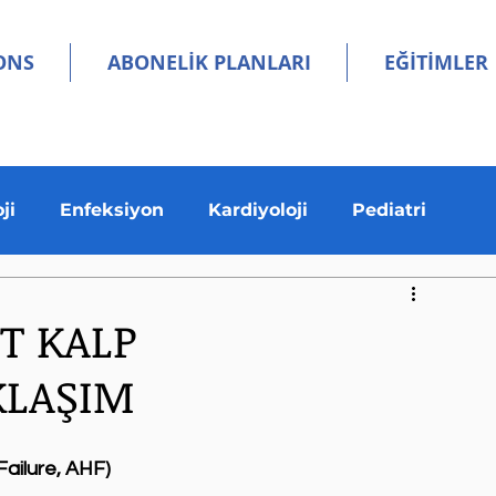
ONS
ABONELİK PLANLARI
EĞİTİMLER
DEMİ'ye git
BLOG YAZILARI
WHATSAPP
ji
Enfeksiyon
Kardiyoloji
Pediatri
UT KALP
KLAŞIM
ailure, AHF)