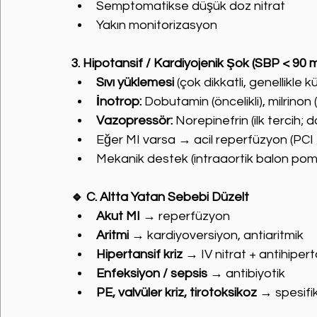
Semptomatikse düşük doz nitrat
Yakın monitorizasyon
3. Hipotansif / Kardiyojenik Şok (SBP < 9
Sıvı yüklemesi
 (çok dikkatli, genellikle k
İnotrop:
 Dobutamin (öncelikli), milrinon 
Vazopressör:
 Norepinefrin (ilk tercih;
Eğer MI varsa → acil reperfüzyon (PCI 
Mekanik destek (intraaortik balon pom
🔹 C. Altta Yatan Sebebi Düzelt
Akut MI
 → reperfüzyon
Aritmi
 → kardiyoversiyon, antiaritmik
Hipertansif kriz
 → IV nitrat + antihipert
Enfeksiyon / sepsis
 → antibiyotik
PE, valvüler kriz, tirotoksikoz
 → spesifi