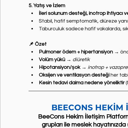
5. Yatış ve İzlem
İleri solunum desteği, inotrop ihtiyacı 
Stabil, hafif semptomatik, diüreze yanıt
Taburculuk sadece hafif vakalarda, sıkı p
📌 Özet
Pulmoner ödem + hipertansiyon
 → önc
Volüm yükü
 → 
diüretik
Hipotansiyon/şok
 → 
inotrop + vazopre
Oksijen ve ventilasyon desteği
 her ta
Kesin tedavi daima nedene yöneliktir
 
BEECONS HEKİM 
BeeCons Hekim İletişim Platform
grupları ile meslek hayatınızda 