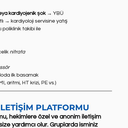
veya kardiyojenik şok
 → YBÜ
lı → kardiyoloji servisine yatış
oliklinik takibi ile
elik 
nitrata
ssör
bloda ilk basamak
(MI, aritmi, HT krizi, PE vs.)
İLETİŞİM PLATFORMU
u, hekimlere özel ve anonim iletişim 
size yardımcı olur. Gruplarda isminiz 