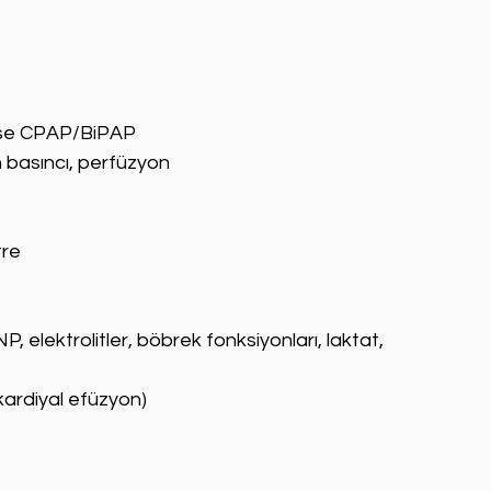
irse CPAP/BiPAP
 basıncı, perfüzyon
tre
 elektrolitler, böbrek fonksiyonları, laktat, 
ikardiyal efüzyon)