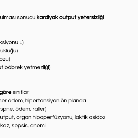
ulması sonucu 
kardiyak output yetersizliği
aksiyonu ↓)
ukluğu)
nozu)
kut böbrek yetmezliği)
 göre
 sınıflar:
er ödem, hipertansiyon ön planda
ispne, ödem, raller)
utput, organ hipoperfüzyonu, laktik asidoz
ikoz, sepsis, anemi