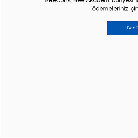
BeeCons, Bee Akademi bünyesinde k
ödemeleriniz içi
BeeC