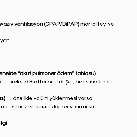
nvaziv ventilasyon (CPAP/BiPAP)
 mortaliteyi ve 
syon
genelde “akut pulmoner ödem” tablosu)
)
 → preload & afterload düşer, hızlı rahatlama 
us)
 → özellikle volüm yüklenmesi varsa.
tin önerilmez (solunum depresyonu riski).
Hg)