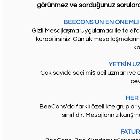
görünmez ve sorduğunuz sorulara en
BEECONS'UN EN ÖNEMLİ 
Gizli Mesajlaşma Uygulaması ile telefo
kurabilirsiniz. Günlük mesajlaşmaların
ka
YETKİN U
Çok sayıda seçilmiş acil uzmanı ve d
cev
HER 
BeeCons'da farklı özellikte gruplar y
sınırlıdır. Mesajlarınız karı
FATUR