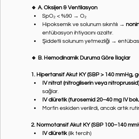
🔹 A. Oksijen & Ventilasyon
SpO₂ < %90 → O₂
Hipoksemik ve solunum sıkıntılı → 
noni
entübasyon ihtiyacını azaltır.
Şiddetli solunum yetmezliği → entüba
🔹 B. Hemodinamik Duruma Göre İlaçlar
1. Hipertansif Akut KY (SBP > 140 mmHg, 
IV nitrat (nitrogliserin veya nitroprussid
sağlar.
IV diüretik (furosemid 20–40 mg IV bol
Morfin eskiden verilirdi, ancak artık ru
2. Normotansif Akut KY (SBP 100–140 mm
IV diüretik
 (ilk tercih)