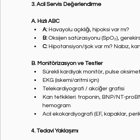
3. Acil Servis Değerlendirme
A. Hızlı ABC
A:
 Havayolu açıklığı, hipoksi var mı?
B:
 Oksijen satürasyonu (SpO₂), gerek
C:
 Hipotansiyon/şok var mı? Nabız, kan
B. Monitörizasyon ve Testler
Sürekli kardiyak monitör, pulse oksime
EKG (iskemi/aritmi için)
Telekardiyografi / akciğer grafisi
Kan tetkikleri: troponin, BNP/NT-proBNP,
hemogram
Acil ekokardiyografi (EF, kapaklar, per
4. Tedavi Yaklaşımı