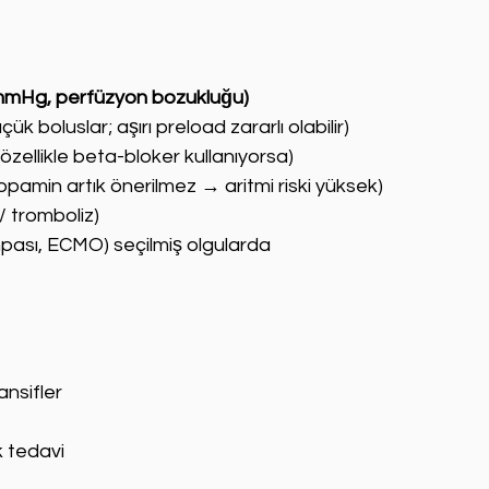
0 mmHg, perfüzyon bozukluğu)
üçük boluslar; aşırı preload zararlı olabilir)
(özellikle beta-bloker kullanıyorsa)
 dopamin artık önerilmez → aritmi riski yüksek)
/ tromboliz)
pası, ECMO) seçilmiş olgularda
ansifler
k tedavi