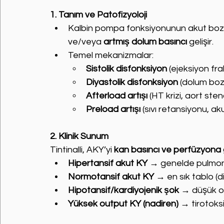
1. Tanım ve Patofizyoloji
Kalbin pompa fonksiyonunun akut boz
ve/veya 
artmış dolum basıncı
 gelişir.
Temel mekanizmalar:
Sistolik disfonksiyon
 (ejeksiyon fr
Diyastolik disfonksiyon
 (dolum boz
Afterload artışı
 (HT krizi, aort ste
Preload artışı
 (sıvı retansiyonu, a
2. Klinik Sunum
Tintinalli, AKY’yi 
kan basıncı ve perfüzyona
Hipertansif akut KY
 → genelde pulmon
Normotansif akut KY
 → en sık tablo (d
Hipotansif/kardiyojenik şok
 → düşük o
Yüksek output KY (nadiren)
 → tirotoks