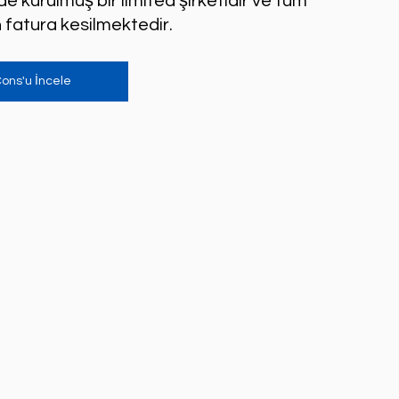
urulmuş bir limited şirketidir ve tüm 
n fatura kesilmektedir.
ons'u İncele