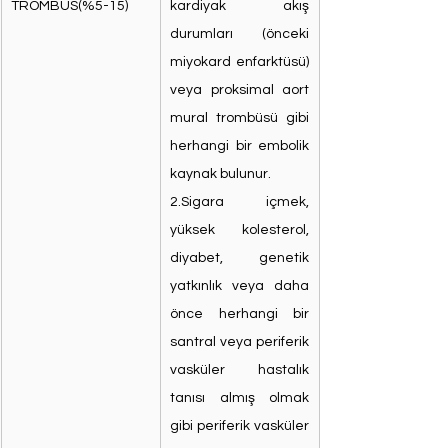
TROMBÜS(%5-15)
kardiyak akış 
durumları (önceki 
miyokard enfarktüsü) 
veya proksimal aort 
mural trombüsü gibi 
herhangi bir embolik 
kaynak bulunur.
2.Sigara içmek, 
yüksek kolesterol, 
diyabet, genetik 
yatkınlık veya daha 
önce herhangi bir 
santral veya periferik 
vasküler hastalık 
tanısı almış olmak 
gibi periferik vasküler 