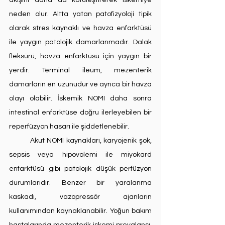
akışını daha da kötüleştirerek iskemiye 
neden olur. Altta yatan patofizyoloji tipik 
olarak stres kaynaklı ve havza enfarktüsü 
ile yaygın patolojik damarlanmadır. Dalak 
fleksürü, havza enfarktüsü için yaygın bir 
yerdir. Terminal ileum, mezenterik 
damarların en uzunudur ve ayrıca bir havza 
olayı olabilir. İskemik NOMI daha sonra 
intestinal enfarktüse doğru ilerleyebilen bir 
reperfüzyon hasarı ile şiddetlenebilir.
	Akut NOMI kaynakları, karyojenik şok, 
sepsis veya hipovolemi ile miyokard 
enfarktüsü gibi patolojik düşük perfüzyon 
durumlarıdır. Benzer bir yaralanma 
kaskadı, vazopressör ajanların 
kullanımından kaynaklanabilir. Yoğun bakım 