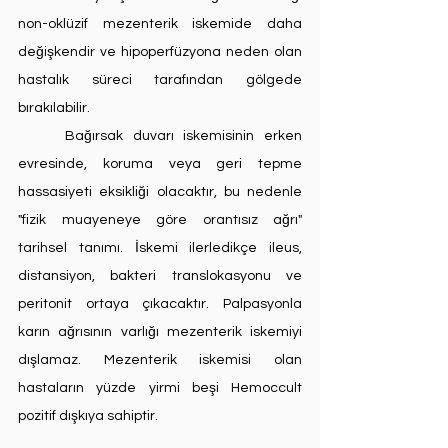
non-oklüzif mezenterik iskemide daha 
değişkendir ve hipoperfüzyona neden olan 
hastalık süreci tarafından gölgede 
bırakılabilir.
	Bağırsak duvarı iskemisinin erken 
evresinde, koruma veya geri tepme 
hassasiyeti eksikliği olacaktır, bu nedenle 
"fizik muayeneye göre orantısız ağrı" 
tarihsel tanımı. İskemi ilerledikçe ileus, 
distansiyon, bakteri translokasyonu ve 
peritonit ortaya çıkacaktır. Palpasyonla 
karın ağrısının varlığı mezenterik iskemiyi 
dışlamaz. Mezenterik iskemisi olan 
hastaların yüzde yirmi beşi Hemoccult 
pozitif dışkıya sahiptir.