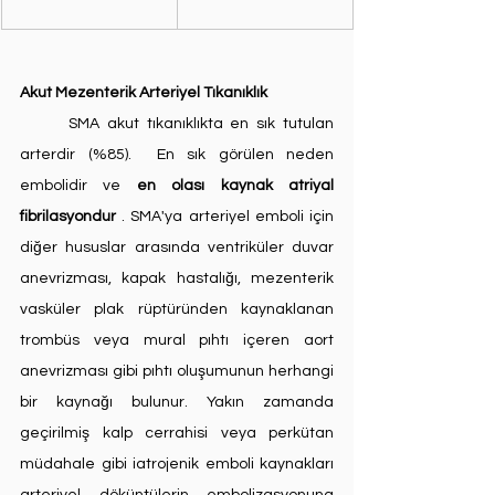
Akut Mezenterik Arteriyel Tıkanıklık
	SMA akut tıkanıklıkta en sık tutulan 
arterdir (%85).  En sık görülen neden 
embolidir ve 
en olası kaynak atriyal 
fibrilasyondur
 . SMA'ya arteriyel emboli için 
diğer hususlar arasında ventriküler duvar 
anevrizması, kapak hastalığı, mezenterik 
vasküler plak rüptüründen kaynaklanan 
trombüs veya mural pıhtı içeren aort 
anevrizması gibi pıhtı oluşumunun herhangi 
bir kaynağı bulunur. Yakın zamanda 
geçirilmiş kalp cerrahisi veya perkütan 
müdahale gibi iatrojenik emboli kaynakları 