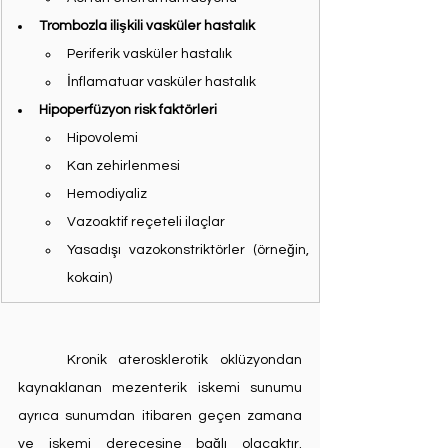
Trombozla ilişkili vasküler hastalık
Periferik vasküler hastalık
İnflamatuar vasküler hastalık
Hipoperfüzyon risk faktörleri
Hipovolemi
Kan zehirlenmesi
Hemodiyaliz
Vazoaktif reçeteli ilaçlar
Yasadışı vazokonstriktörler (örneğin, 
kokain)
	Kronik aterosklerotik oklüzyondan 
kaynaklanan mezenterik iskemi sunumu 
ayrıca sunumdan itibaren geçen zamana 
ve iskemi derecesine bağlı olacaktır. 