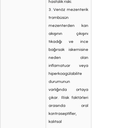
hastalık riski.
3.
Venöz mezenterik 
trombüsün 
mezenterden kan 
akışının çıkışını 
tıkadığı ve ince 
bağırsak iskemisine 
neden olan 
inflamatuar veya 
hiperkoagülabilite 
durumunun 
varlığında ortaya 
çıkar. Risk faktörleri 
arasında oral 
kontraseptifler, 
kalıtsal 