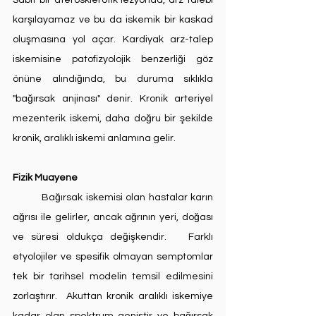
Sabit bir aterosklerotik lezyonda, arz talebi 
karşılayamaz ve bu da iskemik bir kaskad 
oluşmasına yol açar. Kardiyak arz-talep 
iskemisine patofizyolojik benzerliği göz 
önüne alındığında, bu duruma sıklıkla 
"bağırsak anjinası" denir. Kronik arteriyel 
mezenterik iskemi, daha doğru bir şekilde 
kronik, aralıklı iskemi anlamına gelir.
Fizik Muayene
	Bağırsak iskemisi olan hastalar karın 
ağrısı ile gelirler, ancak ağrının yeri, doğası 
ve süresi oldukça değişkendir.   Farklı 
etyolojiler ve spesifik olmayan semptomlar 
tek bir tarihsel modelin temsil edilmesini 
zorlaştırır.  Akuttan kronik aralıklı iskemiye 