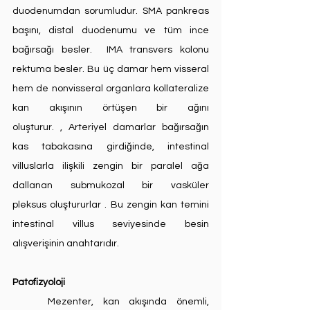
duodenumdan sorumludur. SMA pankreas 
başını, distal duodenumu ve tüm ince 
bağırsağı besler.  IMA transvers kolonu 
rektuma besler. Bu üç damar hem visseral 
hem de nonvisseral organlara kollateralize 
kan akışının örtüşen bir ağını 
oluşturur. , Arteriyel damarlar bağırsağın 
kas tabakasına girdiğinde, intestinal 
villuslarla ilişkili zengin bir paralel ağa 
dallanan submukozal bir vasküler 
pleksus oluştururlar . Bu zengin kan temini 
intestinal villus seviyesinde besin 
alışverişinin anahtarıdır.
Patofizyoloji
	Mezenter, kan akışında önemli, 