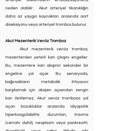
arteriyel döküntülerin embolizasyonuna 
neden olabilir.  Akut arteriyel tıkanıklığın 
daha az yaygın kaynakları arasında aort 
diseksiyonu veya arteriyel trombüs bulunur.
Akut Mezenterik Venöz Tromboz
	Akut mezenterik venöz tromboz, 
mezenterden yeterli kan çıkışını engeller. 
Bu, mezentere kan akışının sekonder bir 
engeline yol açar. Bu senaryoda, 
bağırsakların metabolik ihtiyacını 
karşılamak için oksijen açısından zengin 
kan iletilemez. Akut venöz tromboza yol 
açan bozukluklar arasında idiyopatik 
hiperkoagülabilite durumları, travma 
(cerrahi dahil), neoplazm veya pankreatit, 