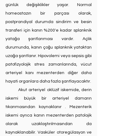
günlük değişiklikler yaşar. Normal 
homeostazın bir parçası olarak, 
postprandiyal durumda sindirim ve besin 
transferi için kanın %200'e kadar splanknik 
yatağa şantlanması vardır. Açlık 
durumunda, kanın çoğu splanknik yataktan 
uzağa şantlanır. Hipovolemi veya sepsis gibi 
patofizyolojik stres zamanlarında, vücut 
arteriyel kanı mezenterden diğer daha 
hayati organlara daha fazla şantlayacaktır.
	Akut arteriyel oklüzif iskemide, derin 
iskemi büyük bir arteriyel damarın 
tıkanmasından kaynaklanır . Mezenterik 
iskemi ayrıca kanın mezenterden patolojik 
olarak uzaklaştırılmasından da 
kaynaklanabilir. Vasküler otoregülasyon ve 