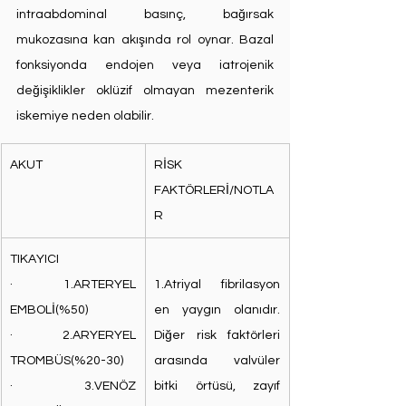
intraabdominal basınç, bağırsak 
mukozasına kan akışında rol oynar. Bazal 
fonksiyonda endojen veya iatrojenik 
değişiklikler oklüzif olmayan mezenterik 
iskemiye neden olabilir.
AKUT
RİSK 
FAKTÖRLERİ/NOTLA
R
TIKAYICI
·       1.ARTERYEL 
1.Atriyal fibrilasyon 
EMBOLİ(%50)
en yaygın olanıdır. 
·       2.ARYERYEL 
Diğer risk faktörleri 
TROMBÜS(%20-30)
arasında valvüler 
·       3.VENÖZ 
bitki örtüsü, zayıf 