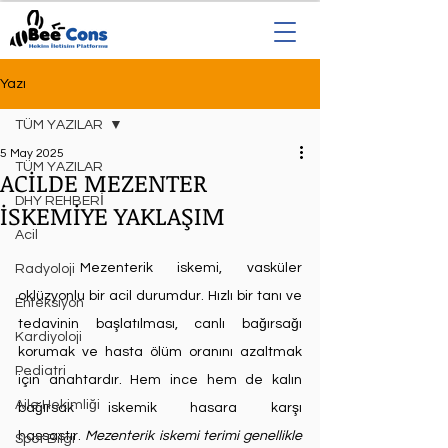
Yazı
TÜM YAZILAR
5 May 2025
TÜM YAZILAR
ACİLDE MEZENTER
DHY REHBERİ
İSKEMİYE YAKLAŞIM
Acil
	Mezenterik iskemi, vasküler 
Radyoloji
oklüzyonlu bir acil durumdur. Hızlı bir tanı ve 
Enfeksiyon
tedavinin başlatılması, canlı bağırsağı 
Kardiyoloji
korumak ve hasta ölüm oranını azaltmak 
Pediatri
için anahtardır. Hem ince hem de kalın 
Aile Hekimliği
bağırsak iskemik hasara karşı 
hassastır. 
Mezenterik iskemi terimi genellikle 
Spot Bilgi