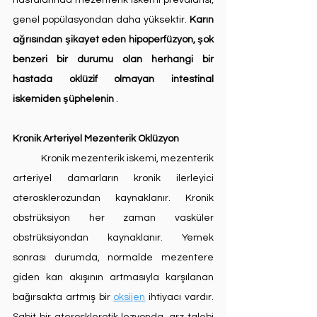
hastalarında mezenterik iskemi prevalansı, 
genel popülasyondan daha yüksektir. 
Karın 
ağrısından şikayet eden hipoperfüzyon, şok 
benzeri bir durumu olan herhangi bir 
hastada oklüzif olmayan intestinal 
iskemiden şüphelenin
 . 
Kronik Arteriyel Mezenterik Oklüzyon
	Kronik mezenterik iskemi, mezenterik 
arteriyel damarların kronik ilerleyici 
aterosklerozundan kaynaklanır. Kronik 
obstrüksiyon her zaman vasküler 
obstrüksiyondan kaynaklanır. Yemek 
sonrası durumda, normalde mezentere 
giden kan akışının artmasıyla karşılanan 
bağırsakta artmış bir 
oksijen
 ihtiyacı vardır. 