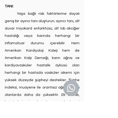
TANI:
	Yaşa bağlı risk faktörlerine dayalı 
geniş bir ayırıcı tanı oluşturun; ayırıcı tanı, alt 
duvar miyokard enfarktüsü, alt lob akciğer 
hastalığı veya karında herhangi bir 
inflamatuar durumu içerebilir. Hem 
Amerikan Kardiyoloji Koleji hem de 
Amerikan Kalp Derneği, karın ağrısı ve 
kardiyovasküler hastalık öyküsü olan 
herhangi bir hastada vasküler iskemi için 
yüksek düzeyde şüpheyi destekler. Şüphe 
indeksi, muayene ile orantısız ağrı bulgusu 
olanlarda daha da yüksektir. Ek olarak, 
kateterlerin viseral aorttan veya herhangi 
bir proksimal arterden geçtiği arteriyel 
müdahalelerden sonra akut karın ağrısı 