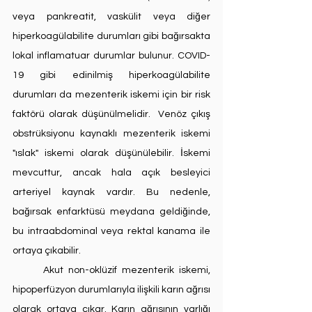
veya pankreatit, vaskülit veya diğer 
hiperkoagülabilite durumları gibi bağırsakta 
lokal inflamatuar durumlar bulunur. COVID-
19 gibi edinilmiş hiperkoagülabilite 
durumları da mezenterik iskemi için bir risk 
faktörü olarak düşünülmelidir.  Venöz çıkış 
obstrüksiyonu kaynaklı mezenterik iskemi 
"ıslak" iskemi olarak düşünülebilir. İskemi 
mevcuttur, ancak hala açık besleyici 
arteriyel kaynak vardır. Bu nedenle, 
bağırsak enfarktüsü meydana geldiğinde, 
bu intraabdominal veya rektal kanama ile 
ortaya çıkabilir.
	Akut non-oklüzif mezenterik iskemi, 
hipoperfüzyon durumlarıyla ilişkili karın ağrısı 
olarak ortaya çıkar. Karın ağrısının varlığı 