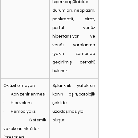
hiperkoagülabilite 
durumları, neoplazm, 
pankreatit, siroz, 
portal venöz 
hipertansiyon ve 
venöz yaralanma 
(yakın zamanda 
geçirilmiş cerrahi) 
bulunur.
Oklüzif olmayan
Splanknik yataktan 
·       Kan zehirlenmesi
kanın aşırı/patolojik 
·       Hipovolemi
şekilde 
·       Hemodiyaliz
uzaklaşmasıyla 
·       Sistemik 
oluşur.
vazokonstriktörler 
(presörler)