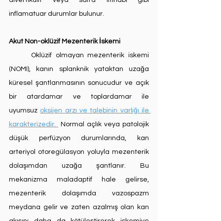
divertikülit veya safra iltihabı gibi 
inflamatuar durumlar bulunur.
Akut Non-oklüzif Mezenterik İskemi
	Oklüzif olmayan mezenterik iskemi 
(NOMI), kanın splanknik yataktan uzağa 
küresel şantlanmasının sonucudur ve açık 
bir atardamar ve toplardamar ile 
uyumsuz 
oksijen arzı ve talebinin varlığı ile 
karakterizedir. 
 Normal açlık veya patolojik 
düşük perfüzyon durumlarında, kan 
arteriyol otoregülasyon yoluyla mezenterik 
dolaşımdan uzağa şantlanır. Bu 
mekanizma maladaptif hale gelirse, 
mezenterik dolaşımda vazospazm 
meydana gelir ve zaten azalmış olan kan 