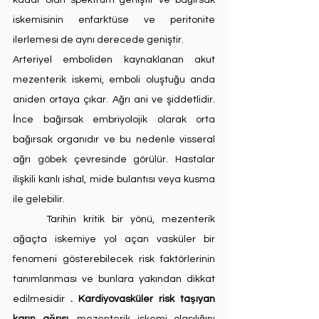
kadar olan spektrum geniştir ve bağırsak 
iskemisinin enfarktüse ve peritonite 
ilerlemesi de aynı derecede geniştir. 
Arteriyel emboliden kaynaklanan akut 
mezenterik iskemi, emboli oluştuğu anda 
aniden ortaya çıkar. Ağrı ani ve şiddetlidir. 
İnce bağırsak embriyolojik olarak orta 
bağırsak organıdır ve bu nedenle visseral 
ağrı göbek çevresinde görülür. Hastalar 
ilişkili kanlı ishal, mide bulantısı veya kusma 
ile gelebilir.
	Tarihin kritik bir yönü, mezenterik 
ağaçta iskemiye yol açan vasküler bir 
fenomeni gösterebilecek risk faktörlerinin 
tanımlanması ve bunlara yakından dikkat 
edilmesidir 
. Kardiyovasküler risk taşıyan 