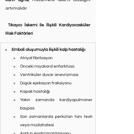
karın ağrısı
, mezenterik iskemi olasılığını 
artırmalıdır.
 Tıkayıcı İskemi ile İlişkili Kardiyovasküler 
Risk Faktörleri
Emboli oluşumuyla ilişkili kalp hastalığı
Atriyal fibrilasyon
Önceki miyokard enfarktüsü
Ventriküler duvar anevrizması
Düşük ejeksiyon fraksiyonu
Kapak hastalığı
Yakın zamanda kardiyopulmoner 
baypas
Son zamanlarda perkütan tanı testi 
veya müdahalesi
Aortun enstrümantasyonu