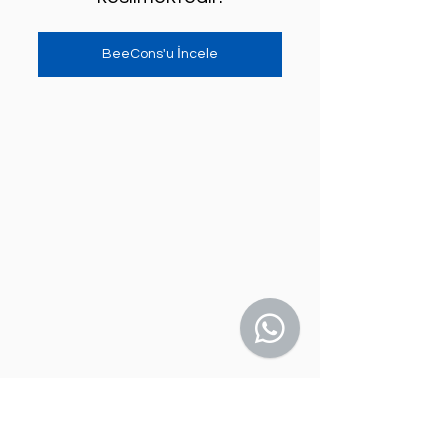
BeeCons'u İncele