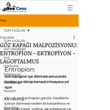
Yazı
TÜM YAZILAR
5 Eyl 2024
TÜM YAZILAR
GÖZ KAPAĞI MALPOZİSYONU:
DHY REHBERİ
ENTROPİON - EKTROPİYON -
Acil
LAGOFTALMUS
Radyoloji
Entropion:⁣
Enfeksiyon
Göz kapağının içe dönmesi sonucunda 
kirpikler içe dönüp korneal irritasyona yol 
Kardiyoloji
açar. ⁣
Pediatri
♦ En sık senil entropion görülür. Kirpiklerin 
Aile Hekimliği
içeriye dönmesi nedeni ile konjonktiva ve 
Spot Bilgi
korneada hasar, çizilme, sık enfeksiyon ve 