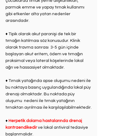
çocuklarda tırnak ⁣yeme alışkanlıkları, 
parmak emme ve yapay tırnak kullanımı 
gibi etkenler alta yatan nedenler 
arasındadır.⁣
♦ Tipik olarak akut paronişi de tek bir 
tırnağın katılması söz konusudur. Klinik 
olarak travma sonrası ⁣ 3-5 gün içinde 
başlayan akut eritem, ödem ve tırnağın⁣ 
proksimal veya lateral köşelerinde lokal 
ağrı ve hassasiyet olmaktadır.⁣
♦ Tırnak yatağında apse oluşumu ⁣nedeni ile 
bu noktaya basınç uygulandığında lokal ⁣püy 
drenajı olmaktadır. Bu noktada püy 
oluşumu ⁣ nedeni ile tırnak yatağının 
tırnaktan ayrılması ile karşılaşılabilmektedir.⁣
♦ 
Herpetik dolama hastalarında ⁣drenaj 
kontraendikedir
 ve lokal antiviral tedaviye 
başlanmalıdır.⁣