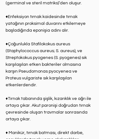
(germinal ve steril matriks)’den oluşur. ⁣
♦Enfeksiyon tırnak kaidesinde tırnak 
yatağının proksimal duvarını etkilemeye 
başladığında eponişia adını alır.⁣
♦Çoğunlukla Stafilokokus aureus 
(Staphylococcus ⁣aureus; S. aureus), ve 
Streptokokus pyogenes (S. pyogenes) sık 
karşılaşılan etken bakteriler olmasına 
karşın Pseudomonas pyocyenea ve 
Proteus vulgariste sık karşılaşılan 
etkenlerdendir.⁣
♦Tırnak tabanında şişlik, kızarıklık ⁣ve ağrı ile 
ortaya çıkar. Akut paronişi doğrudan tırnak 
çevresinde oluşan travmalar sonrasında 
ortaya çıkar. ⁣
♦ Manikür, tırnak batması, direkt darbe, 