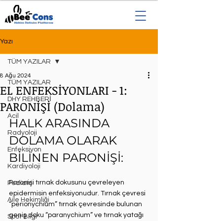
Yazı
TÜM YAZILAR
8 Ağu 2024
TÜM YAZILAR
EL ENFEKSİYONLARI - 1:
DHY REHBERİ
PARONİŞİ (Dolama)
Acil
HALK ARASINDA 
Radyoloji
DOLAMA OLARAK 
Enfeksiyon
BİLİNEN PARONİŞİ:
Kardiyoloji
Paronişi tırnak dokusunu çevreleyen 
Pediatri
epidermisin enfeksiyonudur. Tırnak çevresi 
Aile Hekimliği
“perionychium” tırnak çevresinde bulunan 
geniş doku “paranychium” ve ⁣tırnak yatağı 
Spot Bilgi