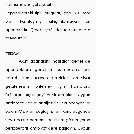
zorlaşmasına yol açabilir. 
 Apandisitteki tipik bulgular, çapı > 6 mm 
olan kalınlaşmış, sıkıştırılamayan bir 
apandisittir Çevre yağ dokuda kirlenme 
mevcuttur.
TEDAVİ:
	Akut apandisitli hastalar genellikle 
apendektomi gerektirir, bu nedenle acil 
cerrahi konsültasyon gereklidir. Ameliyat 
gecikmesini önlemek için hastalara 
"ağızdan hiçbir şey" verilmemelidir. Uygun 
antiemetikler ve analjezi ile resüsitasyon ve 
bakım IV sıvıları sağlayın. Tanı konulduğunda 
veya hasta peritonit belirtileri gösteriyorsa 
perioperatif antibiyotiklere başlayın. Uygun 