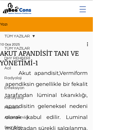
Yazı
TÜM YAZILAR
10 Oca 2025
TÜM YAZILAR
AKUT APANDİSİT TANI VE
DHY REHBERİ
YÖNETİMİ-1
Acil
	Akut apandisit,Vermiform 
Radyoloji
apendiksin genellikle bir fekalit 
Enfeksiyon
tarafından lüminal tıkanıklığı, 
Kardiyoloji
apandisitin geleneksel nedeni 
Pediatri
olarak kabul edilir. Luminal 
Aile Hekimliği
mukozadan sürekli salgılanma, 
Spot Bilgi