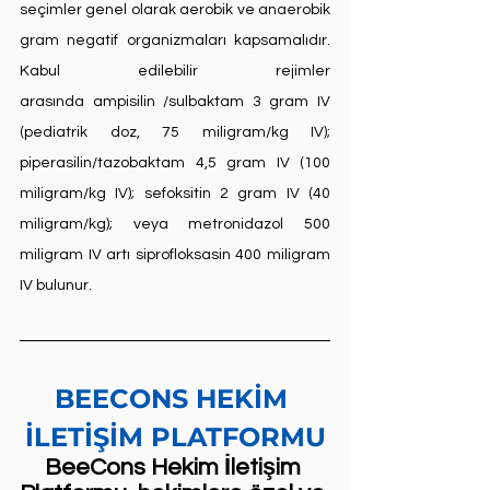
seçimler genel olarak aerobik ve anaerobik 
gram negatif organizmaları kapsamalıdır. 
Kabul edilebilir rejimler 
arasında 
ampisilin
 /sulbaktam 3 gram IV 
(pediatrik doz, 75 miligram/kg IV); 
piperasilin/tazobaktam 4,5 gram IV (100 
miligram/kg IV); 
sefoksitin
 2 gram IV (40 
miligram/kg); veya 
metronidazol
 500 
miligram IV artı 
siprofloksasin
 400 miligram 
IV bulunur.
BEECONS HEKİM 
İLETİŞİM PLATFORMU
BeeCons Hekim İletişim 