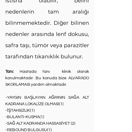
istisna olabilir; belirli 
nedenlerin tam aralığı 
bilinmemektedir. Diğer bilinen 
nedenler arasında lenf dokusu, 
safra taşı, tümör veya parazitler 
tarafından tıkanıklık bulunur.
Tanı: 
Hastada tanı  klinik olarak 
konulmaktadır. Bu konuda bize ALVARADO 
SKORLAMASI yardım olmaktadır.
-YAYGIN BAŞLAYAN AĞRININ SAĞA ALT 
KADRANA LOKALİZE OLMASI(1)
-İŞTAHSIZLIK(1)
-BULANTI-KUSMA(1)
-SAĞ ALT KADRANDA HASSASİYET (2)
-REBOUND BULGUSU(1)