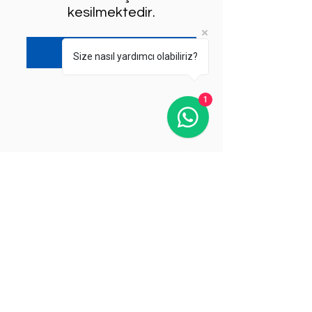
kesilmektedir.
BeeCons'u İncele
Size nasıl yardımcı olabiliriz?
1