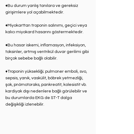
♦Bu durum yanlış tanılara ve ⁣gereksiz 
girişimlere yol açabilmektedir. ⁣
♦Miyokarttan troponin salınımı, geçici veya 
kalıcı miyokard hasarını göstermektedir. ⁣
♦Bu hasar iskemi, inflamasyon, ⁣infeksiyon, 
toksinler, artmış ventrikül duvar gerilimi gibi 
birçok sebebe bağlı olabilir. ⁣
♦Troponin yüksekliği; pulmoner emboli, svo, 
sepsis, yanık, vaskülit, böbrek yetmezliği, 
şok, pnömotoraks, pankreatit, kolesistit vb. 
kardiyak dışı nedenlere bağlı görülebilir ve 
bu durumlarda EKG de ST-T dalga 
değişikliği izlenebilir.