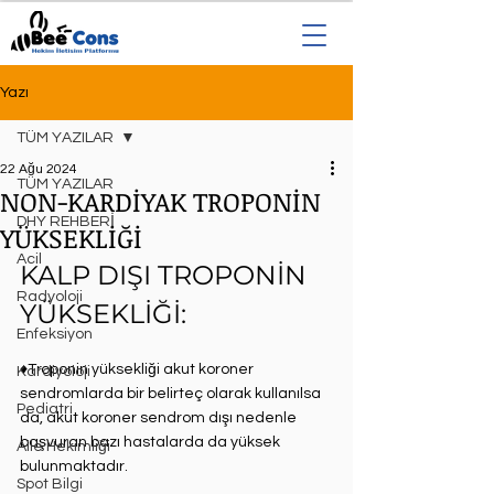
Yazı
TÜM YAZILAR
22 Ağu 2024
TÜM YAZILAR
NON-KARDİYAK TROPONİN
DHY REHBERİ
YÜKSEKLİĞİ
Acil
KALP DIŞI TROPONİN 
Radyoloji
YÜKSEKLİĞİ:
Enfeksiyon
♦Troponin yüksekliği akut koroner 
Kardiyoloji
sendromlarda bir belirteç olarak kullanılsa 
Pediatri
da, akut koroner sendrom dışı nedenle 
başvuran bazı hastalarda da yüksek 
Aile Hekimliği
bulunmaktadır.⁣
Spot Bilgi