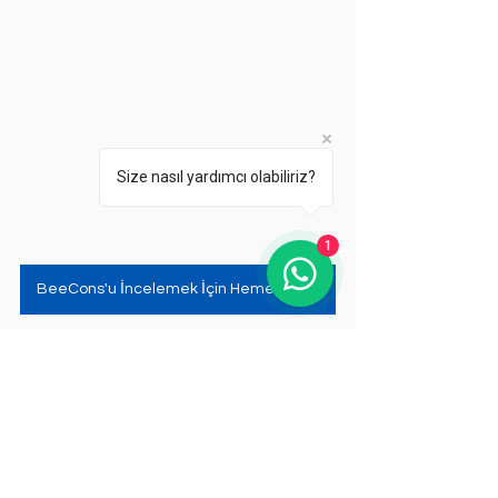
Size nasıl yardımcı olabiliriz?
1
BeeCons'u İncelemek İçin Hemen Tıkla
Etiketler:
dhy
troponin
non-kardiyak troponin yüksekliği
Acil
Kardiyoloji