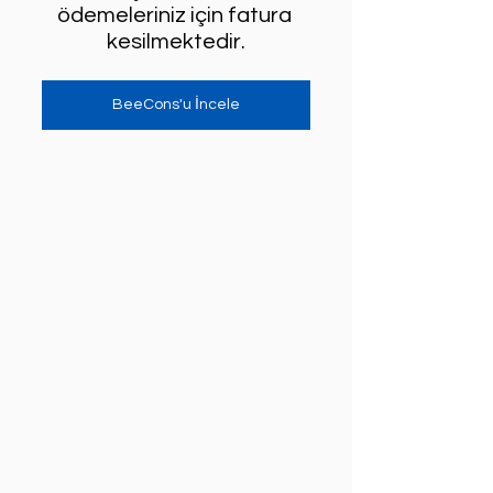
ödemeleriniz için fatura 
kesilmektedir.
BeeCons'u İncele